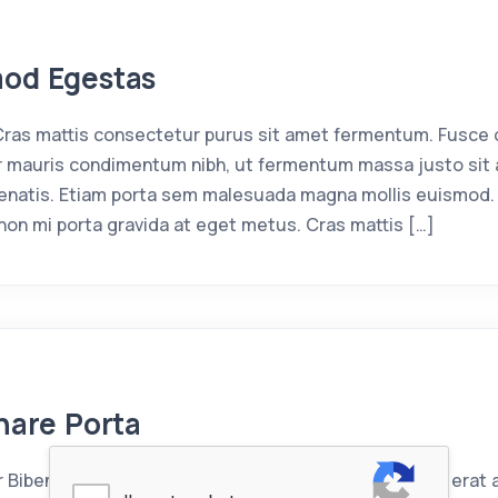
mod Egestas
as mattis consectetur purus sit amet fermentum. Fusce d
 mauris condimentum nibh, ut fermentum massa justo sit a
enatis. Etiam porta sem malesuada magna mollis euismod. 
non mi porta gravida at eget metus. Cras mattis […]
rnare Porta
Bibendum Parturient Cursus Mollis Integer posuere erat 