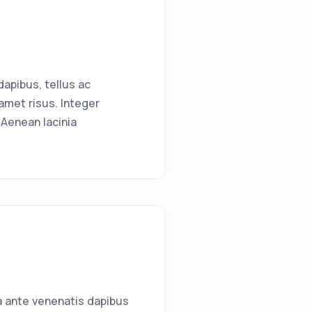
apibus, tellus ac
met risus. Integer
Aenean lacinia
a ante venenatis dapibus