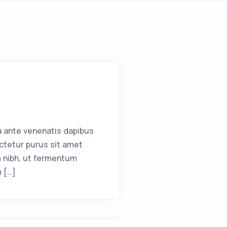
a ante venenatis dapibus
ctetur purus sit amet
 nibh, ut fermentum
m […]