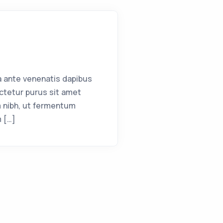
a ante venenatis dapibus
ctetur purus sit amet
 nibh, ut fermentum
m […]