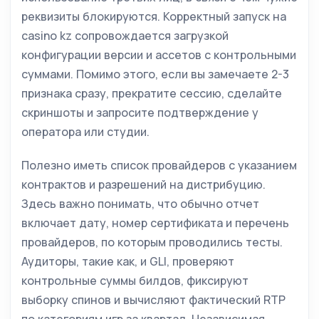
реквизиты блокируются. Корректный запуск на
casino kz сопровождается загрузкой
конфигурации версии и ассетов с контрольными
суммами. Помимо этого, если вы замечаете 2-3
признака сразу, прекратите сессию, сделайте
скриншоты и запросите подтверждение у
оператора или студии.
Полезно иметь список провайдеров с указанием
контрактов и разрешений на дистрибуцию.
Здесь важно понимать, что обычно отчет
включает дату, номер сертификата и перечень
провайдеров, по которым проводились тесты.
Аудиторы, такие как, и GLI, проверяют
контрольные суммы билдов, фиксируют
выборку спинов и вычисляют фактический RTP
по категориям игр за квартал. Независимая