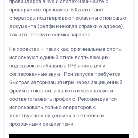
провайдеров в live и слотах начинайте с
проверяемых признаков. В Казахстане
операторы подтверждают аккаунты с помощью
документа (селфи и иногда справки о адресе),
так что готовьте снимки заранее.
На проектах — таких как, оригинальные слоты
используют единый стиль всплывающих
подсказок, стабильные FPS анимаций и
согласованные звуки. При запуске требуется
быстрая авторизация игры через защищенный
фрейм с токеном, а валюта и язык должны
соответствовать профилю. Рекомендуется
использовать только операторов с
действующей лицензией в e-License и
прозрачными реквизитами.