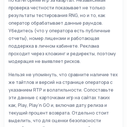
проверка честности показывает не только
результаты тестирования RNG, но и то, как
оператор обрабатывает данные раундов.
Убедитесь (что у оператора есть публичные
отчеты), номер лицензии и работающая
поддержка в личном кабинете. Реклама
проходит через клоакинг и редиректы, поэтому
модерация не выявляет рисков.
Нельзя не упомянуть, что сравните наличие тех
же тайтлов и версий на странице оператора с
указанием RTP и волатильности. Сопоставьте
эти данные с карточками игр на сайтах таких
как, Play, Play’n GO и, включая дату релиза и
текущий процент возврата. Отдельно стоит
выделить, что для оценки безопасности