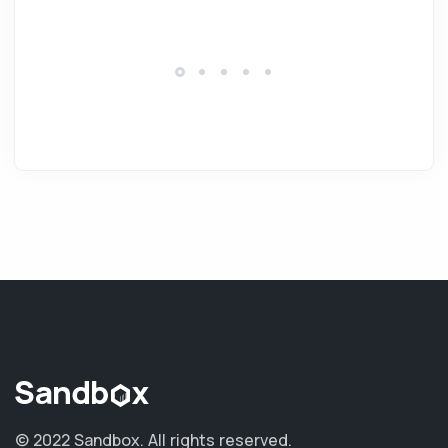
© 2022 Sandbox.
All rights reserved.