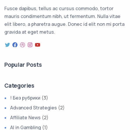
Fusce dapibus, tellus ac cursus commodo, tortor
mauris condimentum nibh, ut fermentum. Nulla vitae
elit libero, a pharetra augue. Donec id elit non mi porta
gravida at eget metus.
Twitter
Facebook
Dribbble
Instagram
YouTube
Popular Posts
Categories
! Без рубрики
(3)
Advanced Strategies
(2)
Affiliate News
(2)
AI in Gambling
(1)