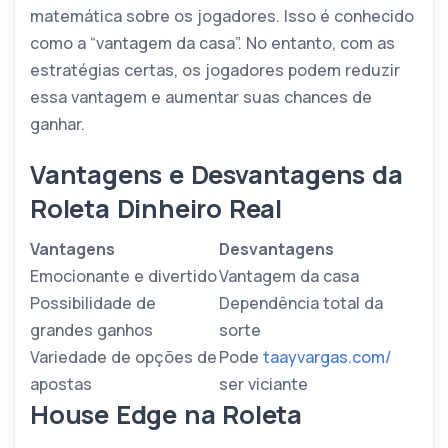
matemática sobre os jogadores. Isso é conhecido
como a “vantagem da casa”. No entanto, com as
estratégias certas, os jogadores podem reduzir
essa vantagem e aumentar suas chances de
ganhar.
Vantagens e Desvantagens da
Roleta Dinheiro Real
Vantagens
Desvantagens
Emocionante e divertido
Vantagem da casa
Possibilidade de
Dependência total da
grandes ganhos
sorte
Variedade de opções de
Pode
taayvargas.com/
apostas
ser viciante
House Edge na Roleta