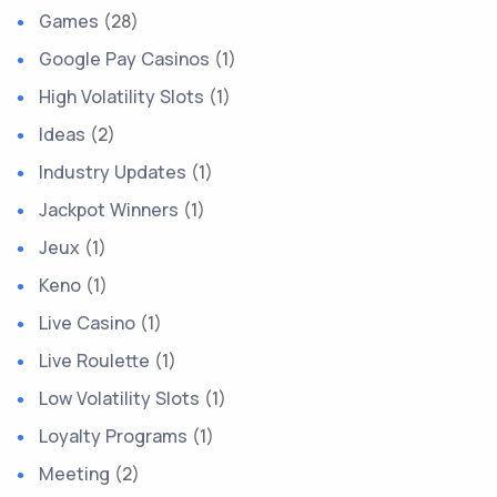
Games
(28)
Google Pay Casinos
(1)
High Volatility Slots
(1)
Ideas
(2)
Industry Updates
(1)
Jackpot Winners
(1)
Jeux
(1)
Keno
(1)
Live Casino
(1)
Live Roulette
(1)
Low Volatility Slots
(1)
Loyalty Programs
(1)
Meeting
(2)