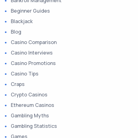
Bankroll Management
Beginner Guides
Blackjack
Blog
Casino Comparison
Casino Interviews
Casino Promotions
Casino Tips
Craps
Crypto Casinos
Ethereum Casinos
Gambling Myths
Gambling Statistics
Games