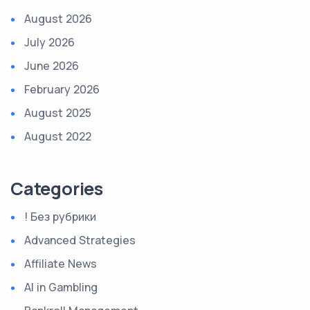
August 2026
July 2026
June 2026
February 2026
August 2025
August 2022
Categories
! Без рубрики
Advanced Strategies
Affiliate News
AI in Gambling