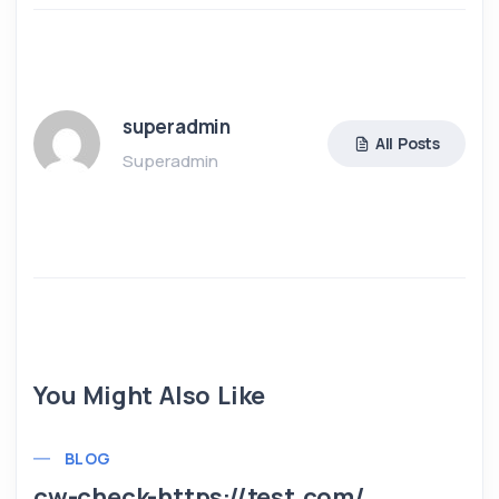
superadmin
All Posts
Superadmin
You Might Also Like
BLOG
cw-check-https://test.com/