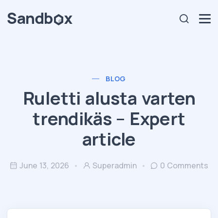
BLOG
Ruletti alusta varten
trendikäs – Expert
article
June 13, 2026
Superadmin
0 Comments