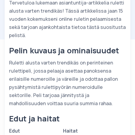
Tervetuloa lukemaan asiantuntija-artikkelia ruletti
alusta varten trendikäs! Tässä artikkelissa jaan 15
vuoden kokemukseni online ruletin pelaamisesta
sekä tarjoan ajankohtaista tietoa tästä suositusta
pelistä.
Pelin kuvaus ja ominaisuudet
Ruletti alusta varten trendikäs on perinteinen
rulettipeli, jossa pelaaja asettaa panoksensa
erilaisille numeroille ja väreille ja odottaa pallon
pysähtymistä rulettipyörän numeroidulle
sektorille. Peli tarjoaa jännitystä ja
mahdollisuuden voittaa suuria summia rahaa.
Edut ja haitat
Edut
Haitat